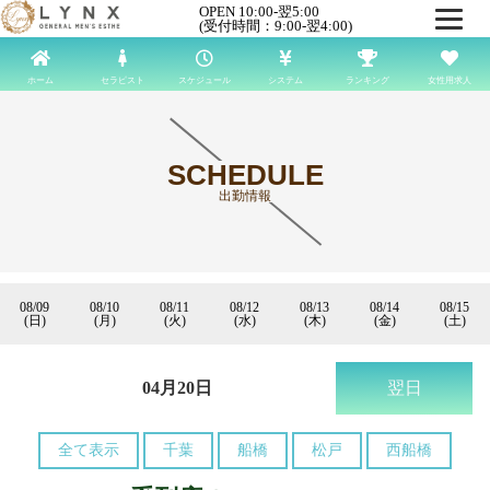
OPEN 10:00-翌5:00
(受付時間：9:00-翌4:00)
ホーム
セラピスト
スケジュール
システム
ランキング
女性用求人
SCHEDULE
出勤情報
08/09
08/10
08/11
08/12
08/13
08/14
08/15
(日)
(月)
(火)
(水)
(木)
(金)
(土)
04月20日
翌日
全て表示
千葉
船橋
松戸
西船橋